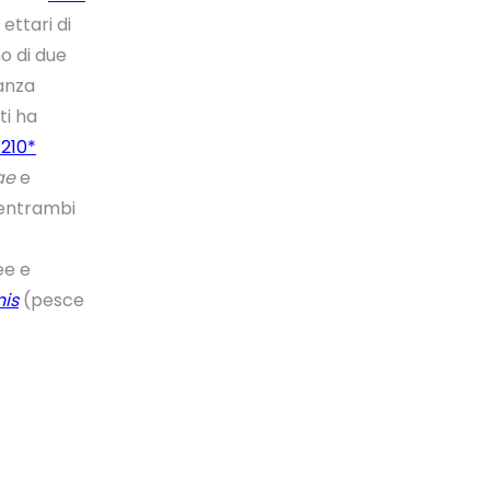
ettari di
o di due
tanza
ti ha
7210*
ae
e
 entrambi
ee e
nis
(pesce
rogetto