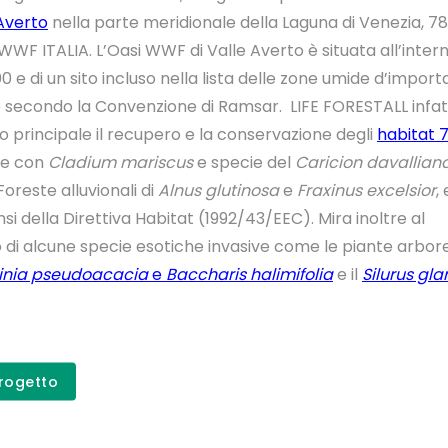
Averto
nella parte meridionale della Laguna di Venezia, 78 
WWF ITALIA. L’Oasi WWF di Valle Averto è situata all’intern
00 e di un sito incluso nella lista delle zone umide d’impor
e secondo la Convenzione di Ramsar. LIFE FORESTALL infat
 principale il recupero e la conservazione degli
habitat 
ee con
Cladium mariscus
e specie del
Caricion davallian
oreste alluvionali di
Alnus glutinosa
e
Fraxinus excelsior
,
ensi della Direttiva Habitat (1992/43/EEC). Mira inoltre al
di alcune specie esotiche invasive come le piante arbor
inia pseudoacacia
e
Baccharis halimifolia
e il
Silurus gla
Scopri il p
Progetto