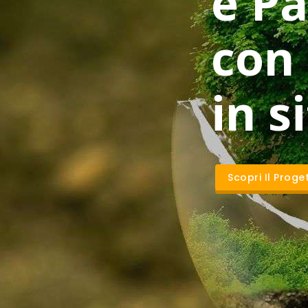
e Pa
con
in s
Scopri Il Proge