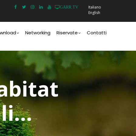
Italiano
GARR.TV
English
wnload
Networking
Riservate
Contatti
abitat
i...