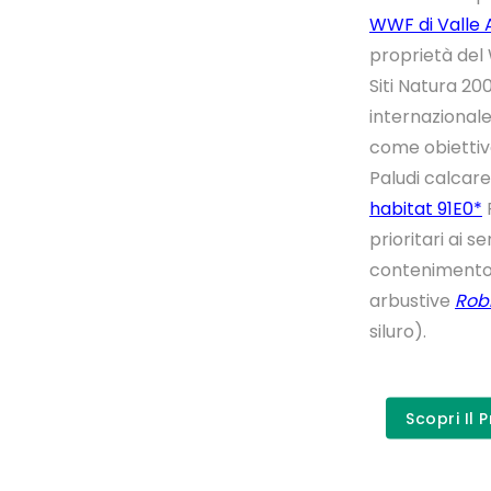
WWF di Valle 
proprietà del 
Siti Natura 20
internazional
come obiettivo
Paludi calcar
habitat 91E0*
F
prioritari ai s
contenimento 
arbustive
Rob
siluro).
Scopri Il 