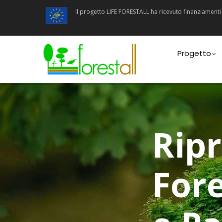
Salta
Il progetto LIFE FORESTALL ha ricevuto finanziamen
al
contenuto
principale
Main
navigatio
Progetto
Ripr
Fore