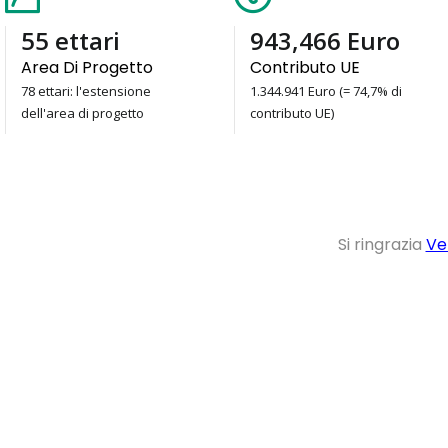
78
ettari
1,344,941
Euro
Area Di Progetto
Contributo UE
78 ettari: l'estensione
1.344.941 Euro (= 74,7% di
dell'area di progetto
contributo UE)
Si ringrazia
Ve