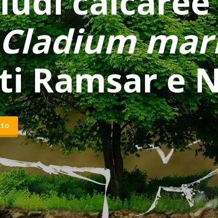
ludi calcaree
Cladium mari
iti Ramsar e 
tto