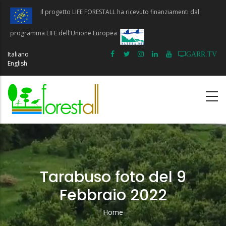
Salta
Il progetto LIFE FORESTALL ha ricevuto finanziamenti dal
al
contenuto
programma LIFE dell'Unione Europea
principale
Italiano
GARR.TV
English
Tarabuso foto del 9
Febbraio 2022
Home
Briciole