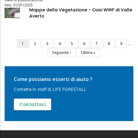
Ven, 31/01/2025
Mappe della Vegetazione - Oasi WWF di Valle
Averto
Pagina
1
Pagina
2
Pagina
3
Pagina
4
Pagina
5
Pagina
6
Pagina
7
Pagina
8
Pagina
9
…
Paginazione
attuale
Pagina
Seguente ›
Ultima
Ultima »
successiva
pagina
Come possiamo esserti di aiuto ?
Contatta lo staff di LIFE FORESTALL
Contattaci