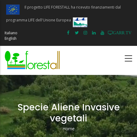
Salta
Il progetto LIFE FORESTALL ha ricevuto finanziamenti dal
al
contenuto
programma LIFE dell'Unione Europea
principale
Italiano
GARR.TV
English
Specie Aliene Invasive
vegetali
Home
Briciole