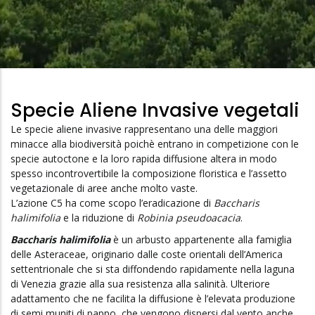
Di
Pane
Specie Aliene Invasive vegetali
Le specie aliene invasive rappresentano una delle maggiori
minacce alla biodiversità poichè entrano in competizione con le
specie autoctone e la loro rapida diffusione altera in modo
spesso incontrovertibile la composizione floristica e l’assetto
vegetazionale di aree anche molto vaste.
L’azione C5 ha come scopo l’eradicazione di
Baccharis
halimifolia
e la riduzione di
Robinia pseudoacacia
.
Baccharis halimifolia
è un arbusto appartenente alla famiglia
delle Asteraceae, originario dalle coste orientali dell’America
settentrionale che si sta diffondendo rapidamente nella laguna
di Venezia grazie alla sua resistenza alla salinità. Ulteriore
adattamento che ne facilita la diffusione è l’elevata produzione
di semi muniti di pappo, che vengono dispersi dal vento anche