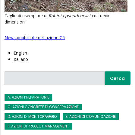
Taglio di esemplare di
Robinia pseudoacacia
di medie
dimensioni.
News pubblicate dell'azione C5
English
Italiano
Cerca
A. AZIONI PREPARATORIE
C. AZIONI CONCRETE DI CONSERVAZIONE
D. AZIONI DI MONITORAGGIO
E. AZIONI DI COMUNICAZIONE
F. AZIONI DI PROJECT MANAGEMENT