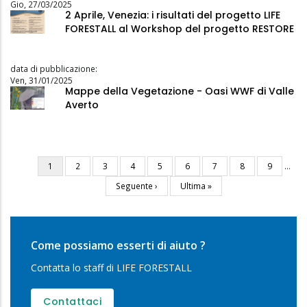
Gio, 27/03/2025
2 Aprile, Venezia: i risultati del progetto LIFE
FORESTALL al Workshop del progetto RESTORE
data di pubblicazione:
Ven, 31/01/2025
Mappe della Vegetazione - Oasi WWF di Valle
Averto
Pagina
1
Pagina
2
Pagina
3
Pagina
4
Pagina
5
Pagina
6
Pagina
7
Pagina
8
Pagina
9
…
Paginazione
attuale
Pagina
Seguente ›
Ultima
Ultima »
successiva
pagina
Come possiamo esserti di aiuto ?
Contatta lo staff di LIFE FORESTALL
Contattaci