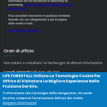
information will be transferred to Mailchimp for
processing.
Learn more about Mailchimp's privacy
practices here.
Puoi annullare l'iscrizione in qualsiasi momento
facendo clic sul collegamento a piè di pagina
delle nostre e-mail.
made with Mailchimp
Orari di ufficio
Non esitare a contattarci se hai bisogno di ulteriori informazioni
Lunedi-Venerdi:
dalle 9am alle 5pm
LIFE FORESTALL
Utilizza La Tecnologia Cookie Per
Offrire Al Visitatore La Migliore Esperienza Nella
Fruizione Del Sito.
Ti informiamo che il proseguo della navigazione, cliccando
Accetta, comporta l'accettazione dell'uso dei cookie.
Maggiori informazioni
Privacy Policy
Contatti