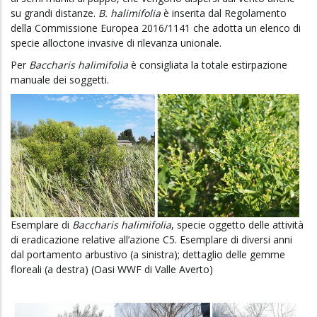
su grandi distanze.
B. halimifolia
è inserita dal Regolamento
della Commissione Europea 2016/1141 che adotta un elenco di
specie alloctone invasive di rilevanza unionale.
Per
Baccharis halimifolia
è consigliata la totale estirpazione
manuale dei soggetti.
Esemplare di
Baccharis halimifolia
, specie oggetto delle attività
di eradicazione relative all’azione C5. Esemplare di diversi anni
dal portamento arbustivo (a sinistra); dettaglio delle gemme
floreali (a destra) (Oasi WWF di Valle Averto)