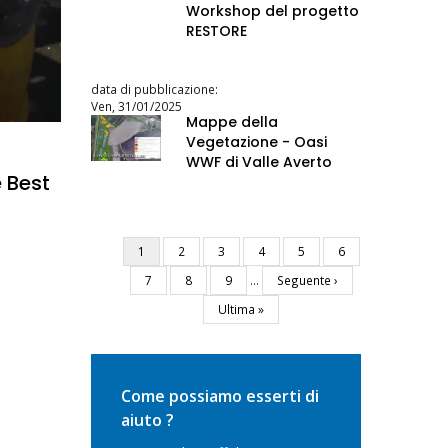
Workshop del progetto
RESTORE
data di pubblicazione:
Ven, 31/01/2025
Mappe della
Vegetazione - Oasi
WWF di Valle Averto
e Best
Pagina
1
Pagina
2
Pagina
3
Pagina
4
Pagina
5
Pagina
6
Paginazione
attuale
Pagina
7
Pagina
8
Pagina
9
…
Pagina
Seguente ›
successiva
Ultima
Ultima »
pagina
Come possiamo esserti di
aiuto ?