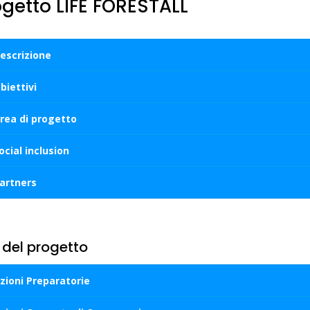
rogetto LIFE FORESTALL
escrizione
biettivi
rea di progetto
ocial inclusion
artners
 del progetto
zioni Preparatorie