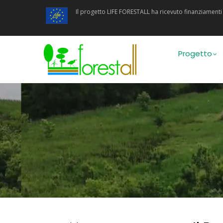
Salta
Il progetto LIFE FORESTALL ha ricevuto finanziamen
al
contenuto
principale
Main
navigatio
Progetto