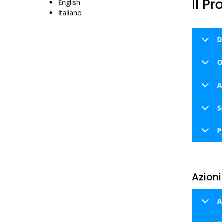
Il P
English
Italiano
D
O
A
S
P
Azioni
A