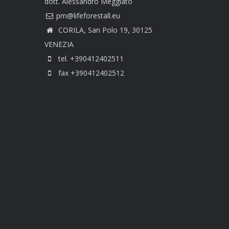
dott. Alessandro Meggiato
CORILA, San Polo 19, 30125
VENEZIA
tel. +390412402511
fax +390412402512