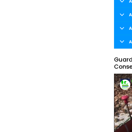
A
A
A
A
Guarda
Conse