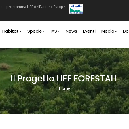
ti dal programma LIFE dell'Unione Europea
n
Habitat
Specie
IAS
News
Eventi
Media
Do
Il Progetto LIFE FORESTALL
Home
Briciole
Di
Pane