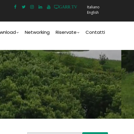
Italiano
GARR.TV
English
wnload
Networking
Riservate
Contatti