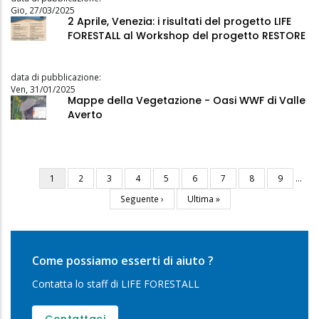
Gio, 27/03/2025
2 Aprile, Venezia: i risultati del progetto LIFE
FORESTALL al Workshop del progetto RESTORE
data di pubblicazione:
Ven, 31/01/2025
Mappe della Vegetazione - Oasi WWF di Valle
Averto
Pagina
1
Pagina
2
Pagina
3
Pagina
4
Pagina
5
Pagina
6
Pagina
7
Pagina
8
Pagina
9
…
Paginazione
attuale
Pagina
Seguente ›
Ultima
Ultima »
successiva
pagina
Come possiamo esserti di aiuto ?
Contatta lo staff di LIFE FORESTALL