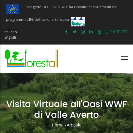
Salta
Il progetto LIFE FORESTALL ha ricevuto finanziamenti dal
al
contenuto
programma LIFE dell'Unione Europea
principale
Italiano
GARR.TV
English
Visita Virtuale all'Oasi WWF
di Valle Averto
Home
-
Articolo
Briciole