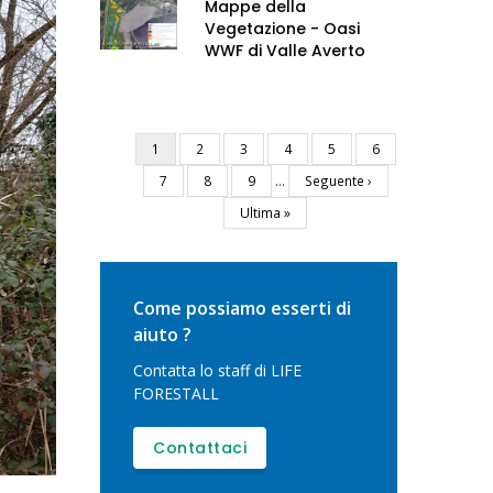
Mappe della
Vegetazione - Oasi
WWF di Valle Averto
Pagina
1
Pagina
2
Pagina
3
Pagina
4
Pagina
5
Pagina
6
Paginazione
attuale
Pagina
7
Pagina
8
Pagina
9
…
Pagina
Seguente ›
successiva
Ultima
Ultima »
pagina
Come possiamo esserti di
aiuto ?
Contatta lo staff di LIFE
FORESTALL
Contattaci