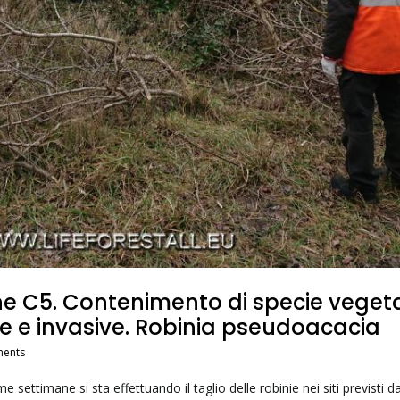
ne C5. Contenimento di specie vegeta
ne e invasive. Robinia pseudoacacia
ents
me settimane si sta effettuando il taglio delle robinie nei siti previsti da