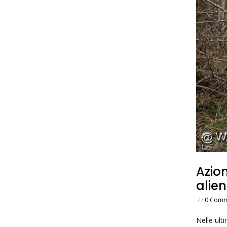
Azio
alie
/
/
0 Comm
Nelle ulti