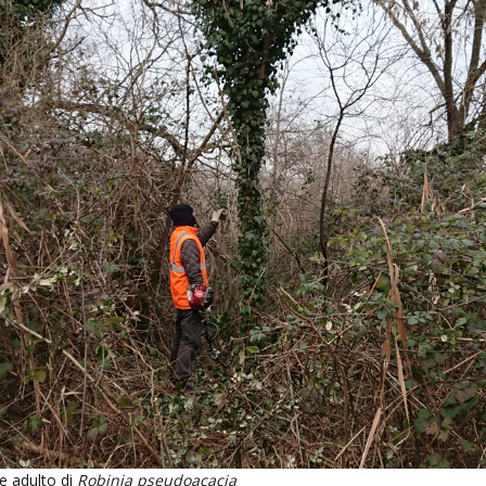
e adulto di
Robinia pseudoacacia