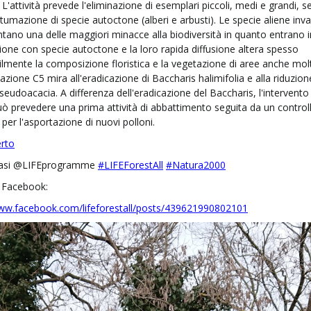
L'attività prevede l'eliminazione di esemplari piccoli, medi e grandi, s
ntumazione di specie autoctone (alberi e arbusti).
Le specie aliene inva
tano una delle maggiori minacce alla biodiversità in quanto entrano i
one con specie autoctone e la loro rapida diffusione altera spesso
bilmente la composizione floristica e la vegetazione di aree anche mol
'azione C5 mira all'eradicazione di Baccharis halimifolia e alla riduzion
pseudoacacia.
A differenza dell'eradicazione del Baccharis, l'intervento 
uò prevedere una prima attività di abbattimento seguita da un control
 per l'asportazione di nuovi polloni.
erto
si @LIFEprogramme
#LIFEForestAll
#Natura2000
t Facebook:
www.facebook.com/lifeforestall/posts/439621990802101