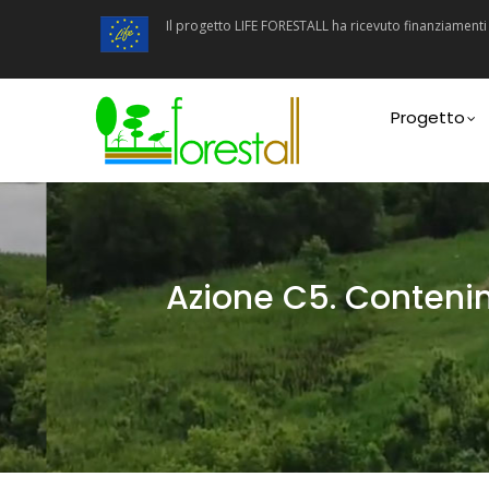
Salta
Il progetto LIFE FORESTALL ha ricevuto finanziamen
al
contenuto
principale
Main
navigatio
Progetto
Azione C5. Contenim