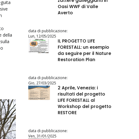
zattere galleggianti in
eguita
Oasi WWF di Valle
sive
Averto
n
to
data di pubblicazione:
e della
Lun, 12/05/2025
IL PROGETTO LIFE
sulla
FORESTALL: un esempio
lo
da seguire per il Nature
Restoration Plan
data di pubblicazione:
Gio, 27/03/2025
2 Aprile, Venezia: i
risultati del progetto
LIFE FORESTALL al
Workshop del progetto
RESTORE
data di pubblicazione:
Ven, 31/01/2025