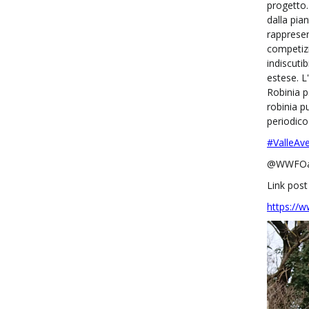
progetto.
dalla pia
rappresen
competizi
indiscuti
estese.
L
Robinia 
robinia p
periodico
#ValleAv
@WWFOa
Link pos
https://