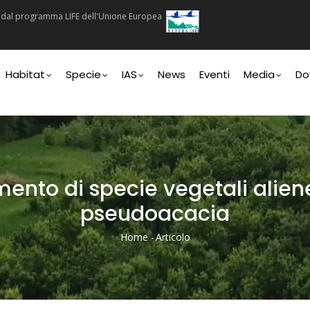
ti dal programma LIFE dell'Unione Europea
n
Habitat
Specie
IAS
News
Eventi
Media
Do
ento di specie vegetali aliene
pseudoacacia
Home
-
Articolo
Briciole
Di
Pane