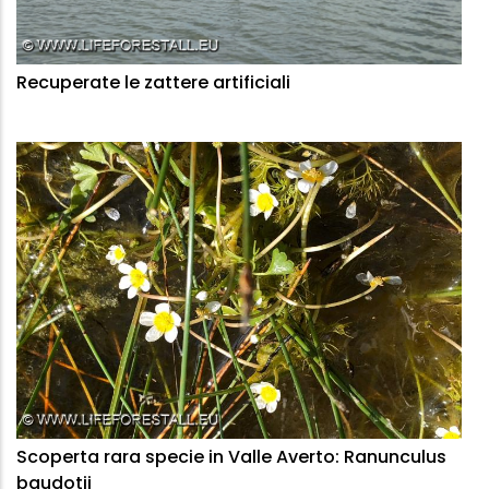
Recuperate le zattere artificiali
Scoperta rara specie in Valle Averto: Ranunculus
baudotii