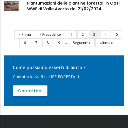
Piantumazioni delle piantine forestali in Oasi
WWF di Valle Averto del 21/02/2024
Prima
« Prima
Pagina
‹ Precedente
Pagina
1
Pagina
2
Pagina
3
Pagina
4
Pagina
5
Paginazione
pagina
precedente
attuale
Pagina
6
Pagina
7
Pagina
8
Pagina
9
…
Pagina
Seguente ›
Ultima
Ultima »
successiva
pagina
Come possiamo esserti di aiuto ?
Contatta lo staff di LIFE FORESTALL
Contattaci