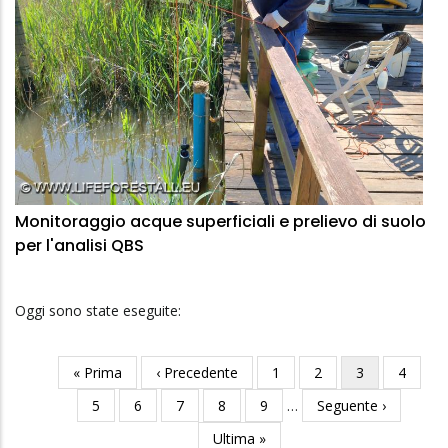
Monitoraggio acque superficiali e prelievo di suolo
per l'analisi QBS
Oggi sono state eseguite:
Prima
« Prima
Pagina
‹ Precedente
Pagina
1
Pagina
2
Pagina
3
Pagina
4
Paginazione
pagina
precedente
attuale
Pagina
5
Pagina
6
Pagina
7
Pagina
8
Pagina
9
…
Pagina
Seguente ›
successiva
Ultima
Ultima »