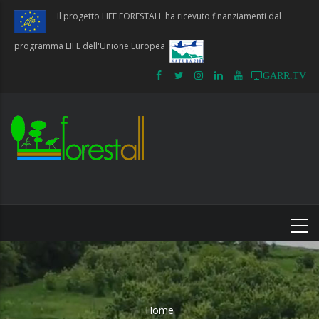
Salta
Il progetto LIFE FORESTALL ha ricevuto finanziamenti dal
al
contenuto
programma LIFE dell'Unione Europea
principale
GARR.TV
Home