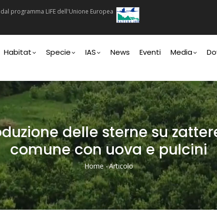
ti dal programma LIFE dell'Unione Europea
n
Habitat
Specie
IAS
News
Eventi
Media
Do
roduzione delle sterne su zatte
comune con uova e pulcini
Home
-
Articolo
Briciole
Di
Pane