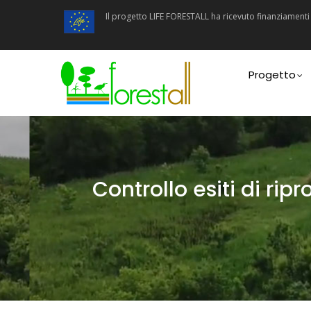
Salta
Il progetto LIFE FORESTALL ha ricevuto finanziamen
al
contenuto
principale
Main
navigatio
Progetto
Controllo esiti di rip