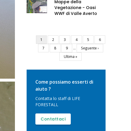
Mappe della
Vegetazione - Oasi
WWF di Valle Averto
Pagina
1
Pagina
2
Pagina
3
Pagina
4
Pagina
5
Pagina
6
Paginazione
attuale
Pagina
7
Pagina
8
Pagina
9
…
Pagina
Seguente ›
successiva
Ultima
Ultima »
pagina
Come possiamo esserti di
aiuto ?
Contatta lo staff di LIFE
FORESTALL
Contattaci