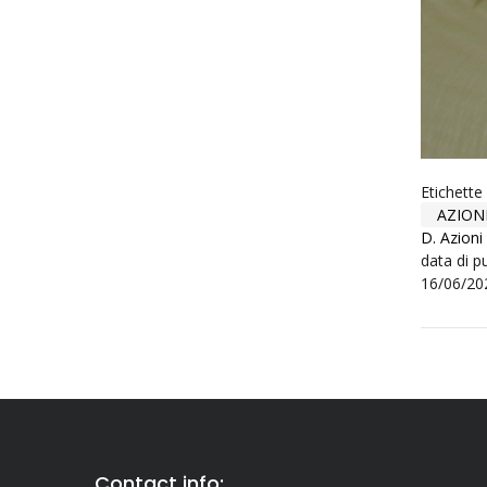
Etichette
AZION
D. Azioni
data di p
16/06/20
Contact info: