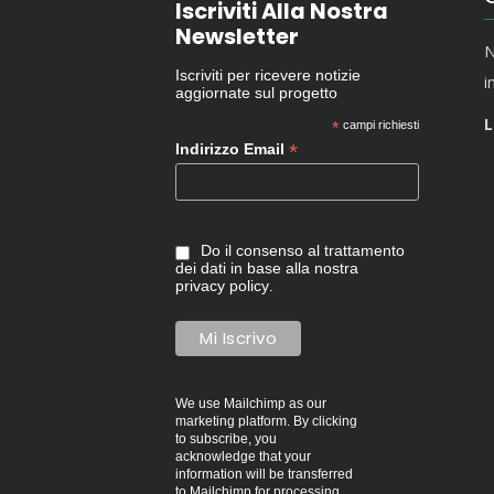
Iscriviti Alla Nostra
Newsletter
N
Iscriviti per ricevere notizie
i
aggiornate sul progetto
L
*
campi richiesti
*
Indirizzo Email
Do il consenso al trattamento
dei dati in base alla nostra
privacy policy
.
We use Mailchimp as our
marketing platform. By clicking
to subscribe, you
acknowledge that your
information will be transferred
to Mailchimp for processing.