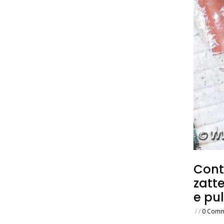
Contr
zatt
e pul
/
/
0 Comm