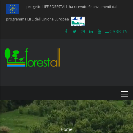
Salta
Il progetto LIFE FORESTALL ha ricevuto finanziamenti dal
al
contenuto
programma LIFE dell'Unione Europea
principale
GARR.TV
Home