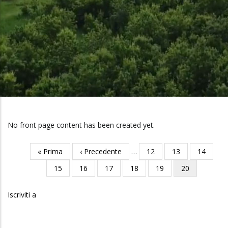
Briciole
Di
Pane
No front page content has been created yet.
Prima
« Prima
Pagina
‹ Precedente
…
Pagina
12
Pagina
13
Pagina
14
Paginazione
pagina
precedente
Pagina
15
Pagina
16
Pagina
17
Pagina
18
Pagina
19
Pagina
20
attuale
Iscriviti a