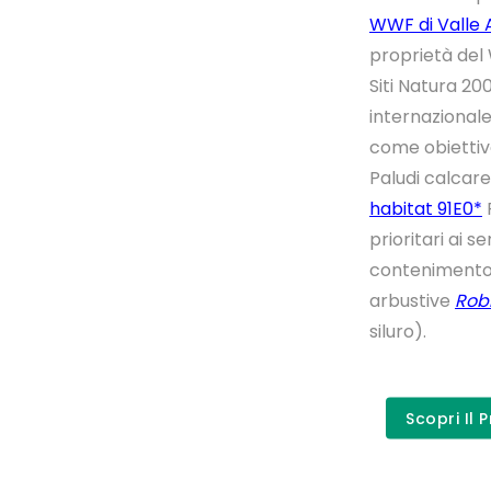
WWF di Valle 
proprietà del 
Siti Natura 20
internazional
come obiettivo
Paludi calcar
habitat 91E0*
F
prioritari ai s
contenimento 
arbustive
Rob
siluro).
Scopri Il 