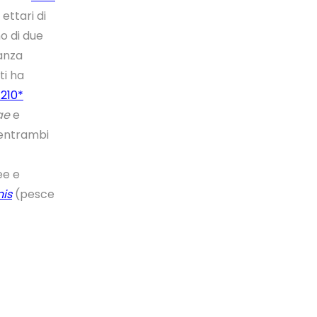
ettari di
o di due
tanza
ti ha
7210*
ae
e
 entrambi
ee e
nis
(pesce
rogetto