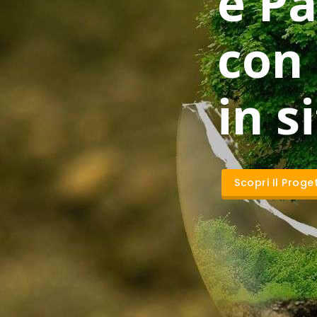
e Pa
con
in s
Scopri Il Proge