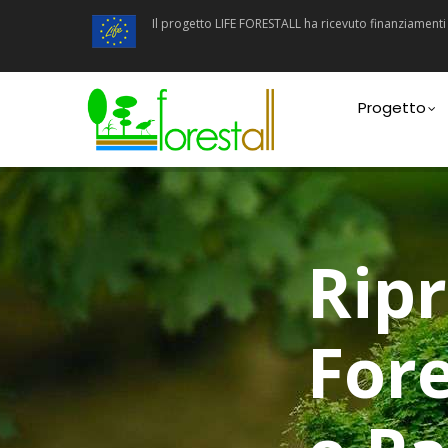
Salta
Il progetto LIFE FORESTALL ha ricevuto finanziamen
al
contenuto
principale
Main
navigatio
Progetto
Ripr
Fore