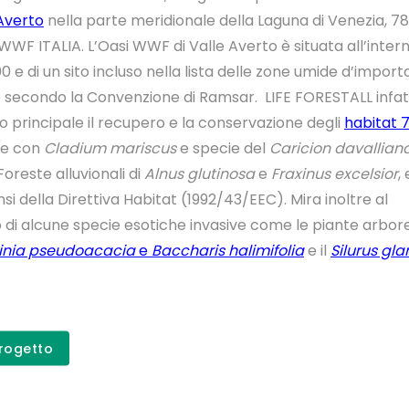
Averto
nella parte meridionale della Laguna di Venezia, 78 
WWF ITALIA. L’Oasi WWF di Valle Averto è situata all’intern
00 e di un sito incluso nella lista delle zone umide d’impor
e secondo la Convenzione di Ramsar. LIFE FORESTALL infat
 principale il recupero e la conservazione degli
habitat 
ee con
Cladium mariscus
e specie del
Caricion davallian
oreste alluvionali di
Alnus glutinosa
e
Fraxinus excelsior
,
ensi della Direttiva Habitat (1992/43/EEC). Mira inoltre al
di alcune specie esotiche invasive come le piante arbor
inia pseudoacacia
e
Baccharis halimifolia
e il
Silurus gla
Scopri il p
Progetto