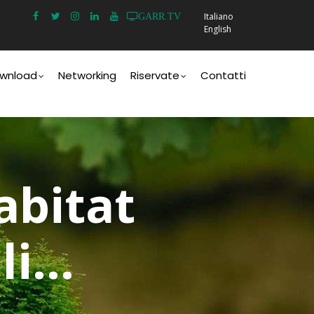
Italiano
GARR.TV
English
wnload
Networking
Riservate
Contatti
abitat
i...