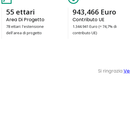
78
ettari
1,344,941
Euro
Area Di Progetto
Contributo UE
78 ettari: l'estensione
1.344.941 Euro (= 74,7% di
dell'area di progetto
contributo UE)
Si ringrazia
Ve