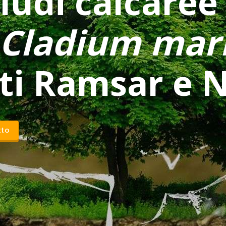
ludi calcaree
Cladium mari
iti Ramsar e 
tto