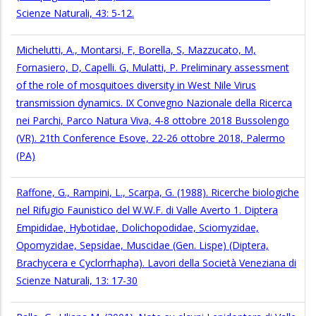
Scienze Naturali, 43: 5-12.
Michelutti, A., Montarsi, F, Borella, S, Mazzucato, M,
Fornasiero, D, Capelli. G, Mulatti, P. Preliminary assessment
of the role of mosquitoes diversity in West Nile Virus
transmission dynamics. IX Convegno Nazionale della Ricerca
nei Parchi, Parco Natura Viva, 4-8 ottobre 2018 Bussolengo
(VR). 21th Conference Esove, 22-26 ottobre 2018, Palermo
(PA)
Raffone, G., Rampini, L., Scarpa, G. (1988). Ricerche biologiche
nel Rifugio Faunistico del W.W.F. di Valle Averto 1. Diptera
Empididae, Hybotidae, Dolichopodidae, Sciomyzidae,
Opomyzidae, Sepsidae, Muscidae (Gen. Lispe) (Diptera,
Brachycera e Cyclorrhapha). Lavori della Società Veneziana di
Scienze Naturali, 13: 17-30