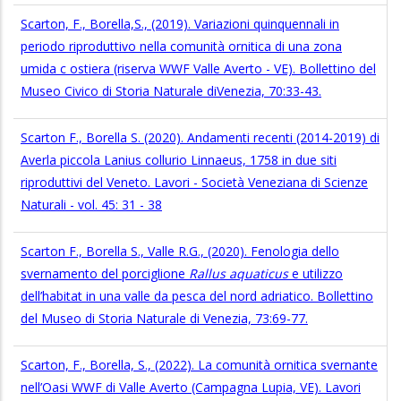
Scarton, F., Borella,S., (2019). Variazioni quinquennali in
periodo riproduttivo nella comunità ornitica di una zona
umida c ostiera (riserva WWF Valle Averto - VE). Bollettino del
Museo Civico di Storia Naturale diVenezia, 70:33-43.
Scarton F., Borella S. (2020). Andamenti recenti (2014-2019) di
Averla piccola Lanius collurio Linnaeus, 1758 in due siti
riproduttivi del Veneto. Lavori - Società Veneziana di Scienze
Naturali - vol. 45: 31 - 38
Scarton F., Borella S., Valle R.G., (2020). Fenologia dello
svernamento del porciglione
Rallus aquaticus
e utilizzo
dell’habitat in una valle da pesca del nord adriatico. Bollettino
del Museo di Storia Naturale di Venezia, 73:69-77.
Scarton, F., Borella, S., (2022). La comunità ornitica svernante
nell’Oasi WWF di Valle Averto (Campagna Lupia, VE). Lavori