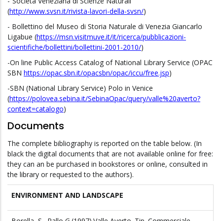
-“Società Veneziana di Scienze Naturali”
(
http://www.svsn.it/rivista-lavori-della-svsn/
)
- Bollettino del Museo di Storia Naturale di Venezia Giancarlo
Ligabue (
https://msn.visitmuve.it/it/ricerca/pubblicazioni-
scientifiche/bollettini/bollettini-2001-2010/
)
-On line Public Access Catalog of National Library Service (OPAC
SBN
https://opac.sbn.it/opacsbn/opac/iccu/free.jsp
)
-SBN (National Library Service) Polo in Venice
(
https://polovea.sebina.it/SebinaOpac/query/valle%20averto?
context=catalogo
)
Documents
The complete bibliography is reported on the table below. (In
black the digital documents that are not available online for free:
they can an be purchased in bookstores or online, consulted in
the library or requested to the authors).
ENVIRONMENT AND LANDSCAPE
Borella, S., Rallo G.(1997).Valle Averto. Tip. Commerciale,