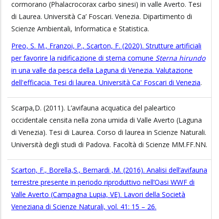
cormorano (Phalacrocorax carbo sinesi) in valle Averto. Tesi
di Laurea. Università Ca’ Foscari. Venezia. Dipartimento di
Scienze Ambientali, Informatica e Statistica.
Preo, S. M., Franzoi, P., Scarton, F. (2020). Strutture artificiali
per favorire la nidificazione di sterna comune
Sterna hirundo
in una valle da pesca della Laguna di Venezia. Valutazione
dell'efficacia. Tesi di laurea. Università Ca' Foscari di Venezia
.
Scarpa,D. (2011). L’avifauna acquatica del paleartico
occidentale censita nella zona umida di Valle Averto (Laguna
di Venezia). Tesi di Laurea. Corso di laurea in Scienze Naturali.
Università degli studi di Padova. Facoltà di Scienze MM.FF.NN.
Scarton, F., Borella,S., Bernardi ,M. (2016). Analisi dell’avifauna
terrestre presente in periodo riproduttivo nell’Oasi WWF di
Valle Averto (Campagna Lupia, VE). Lavori della Società
Veneziana di Scienze Naturali, vol. 41: 15 – 26.