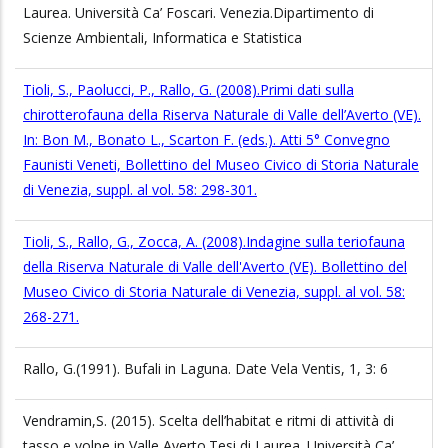
Laurea. Università Ca’ Foscari. Venezia.Dipartimento di
Scienze Ambientali, Informatica e Statistica
Tioli, S., Paolucci, P., Rallo, G. (2008).Primi dati sulla
chirotterofauna della Riserva Naturale di Valle dell’Averto (VE).
In: Bon M., Bonato L., Scarton F. (eds.). Atti 5° Convegno
Faunisti Veneti, Bollettino del Museo Civico di Storia Naturale
di Venezia, suppl. al vol. 58: 298-301.
Tioli, S., Rallo, G., Zocca, A. (2008).Indagine sulla teriofauna
della Riserva Naturale di Valle dell'Averto (VE). Bollettino del
Museo Civico di Storia Naturale di Venezia, suppl. al vol. 58:
268-271.
Rallo, G.(1991). Bufali in Laguna. Date Vela Ventis, 1, 3: 6
Vendramin,S. (2015). Scelta dell’habitat e ritmi di attività di
tasso e volpe in Valle Averto.Tesi di Laurea. Università Ca’