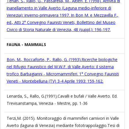
Tenan, S., Rallo, G., Passarella, M., Altieri, E. (1998). Attività di
inanellamento in Valle Averto (Laguna medio-inferiore di
Venezia): inverno-primavera 1997. In Bon M. e Mezzavilla F.,
ed., Atti 2° Convegno Faunisti Veneti, Bollettino del Museo
Civico di Storia Naturale di Venezia, 48 (suppl.): 196-197.
FAUNA - MAMMALS
Bon, M., Roccaforte, P., Rallo, G. (1993).Ricerche biologiche
nel Rifugio Faunistico del W.W.F. di Valle Averto: il sistema
trofico Barbagianni - Micromammiferi. 1° Convegno Faunisti
Veneti - Montebelluna (TV) 3-4 Aprile 1993: 159-162.
Lenarda, S., Rallo, G.(1991).Cavalli e bufali / Valle Averto. Ed.
Trevisanstampa, Venezia - Mestre, pp. 1-36
Terzi,M. (2015). Monitoraggio di mammiferi carnivori in Valle
Averto (laguna di Venezia) mediante fototrappolaggio.Tesi di