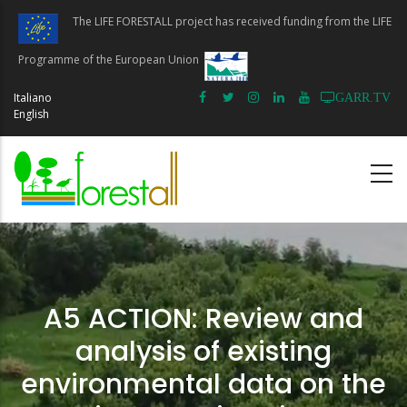
Skip
The LIFE FORESTALL project has received funding from the LIFE
to
main
Programme of the European Union
content
Italiano
GARR.TV
English
A5 ACTION: Review and
analysis of existing
environmental data on the