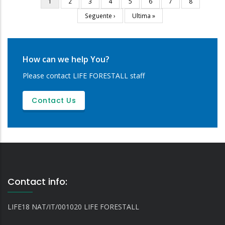
Current
1
Page
2
Page
3
Page
4
Page
5
Page
6
Page
7
Page
8
Pagination
page
Next
Seguente ›
Last
Ultima »
page
page
How can we help You?
Please contact LIFE FORESTALL staff
Contact Us
Contact info:
LIFE18 NAT/IT/001020 LIFE FORESTALL