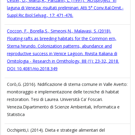
Cester, D., Manzi,R., Panzarin, L. (1991). “Acroproject” in
laguna di Venezia: risultati preliminari. Atti 5° Conv.Ital.Ornit.-
Suppl.Ric.Biol.Selvag., 17: 471-476.
Coccon, F., Borella,S., Simeoni,N., Malavasi, S..(2018).
Floating rafts as breeding habitats for the Common ern,
Sterna hirundo. Colonization patterns, abundance and
reproductive success in Venice Lagoon. Rivista Italiana di
Ornitologia - Research in Ornithology, 88 (1): 23-32, 2018.
DOI: 10.4081/rio.2018.349
Corò,G. (2016). Nidificazione di sterna comune in Valle Averto:
monitoraggio e implementazione delle tecniche di habitat
restoration. Tesi di Laurea. Università Ca’ Foscari.
Venezia.Dipartimento di Scienze Ambientali, Informatica e
Statistica
Occhipinti,I. (2014). Dieta e strategie alimentari del