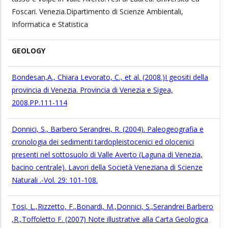
Foscari. Venezia.Dipartimento di Scienze Ambientali,
Informatica e Statistica
GEOLOGY
Bondesan,A., Chiara Levorato, C., et al. (2008.)I geositi della
provincia di Venezia. Provincia di Venezia e Sigea,
2008.PP.111-114
Donnici, S., Barbero Serandrei, R. (2004). Paleogeografia e
cronologia dei sedimenti tardopleistocenici ed olocenici
presenti nel sottosuolo di Valle Averto (Laguna di Venezia,
bacino centrale). Lavori della Società Veneziana di Scienze
Naturali .-Vol. 29: 101-108.
Tosi, L.,Rizzetto, F.,Bonardi, M.,Donnici, S.,Serandrei Barbero
,R.,Toffoletto F. (2007) Note illustrative alla Carta Geologica