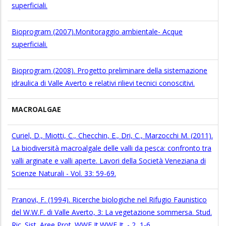
superficiali.
Bioprogram (2007).Monitoraggio ambientale- Acque
superficiali.
Bioprogram (2008). Progetto preliminare della sistemazione
idraulica di Valle Averto e relativi rilievi tecnici conoscitivi.
MACROALGAE
Curiel, D., Miotti, C., Checchin, E., Dri, C., Marzocchi M. (2011).
La biodiversità macroalgale delle valli da pesca: confronto tra
valli arginate e valli aperte. Lavori della Società Veneziana di
Scienze Naturali - Vol. 33: 59-69.
Pranovi, F. (1994). Ricerche biologiche nel Rifugio Faunistico
del W.W.F. di Valle Averto, 3: La vegetazione sommersa. Stud.
Ric. Sist. Aree Prot. WWF It.WWF It. - 2, 1-6