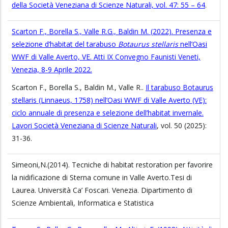
della Società Veneziana di Scienze Naturali, vol. 47: 55 – 64
.
Scarton F., Borella S., Valle R.G., Baldin M. (2022). Presenza e
selezione d’habitat del tarabuso
Botaurus stellaris
nell’Oasi
WWF di Valle Averto, VE. Atti IX Convegno Faunisti Veneti,
Venezia, 8-9 Aprile 2022.
Scarton F., Borella S., Baldin M., Valle R..
Il tarabuso Botaurus
stellaris (Linnaeus, 1758) nell’Oasi WWF di Valle Averto (VE):
ciclo annuale di presenza e selezione dell’habitat invernale.
Lavori Società Veneziana di Scienze Naturali
, vol. 50 (2025):
31-36.
Simeoni,N.(2014). Tecniche di habitat restoration per favorire
la nidificazione di Sterna comune in Valle Averto.Tesi di
Laurea. Università Ca’ Foscari. Venezia. Dipartimento di
Scienze Ambientali, Informatica e Statistica