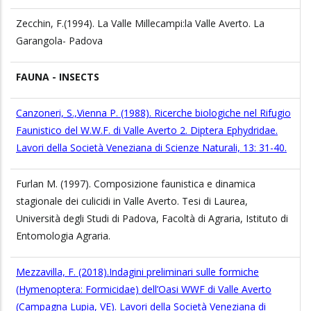
Zecchin, F.(1994). La Valle Millecampi:la Valle Averto. La
Garangola- Padova
FAUNA - INSECTS
Canzoneri, S.,Vienna P. (1988). Ricerche biologiche nel Rifugio
Faunistico del W.W.F. di Valle Averto 2. Diptera Ephydridae.
Lavori della Società Veneziana di Scienze Naturali, 13: 31-40.
Furlan M. (1997). Composizione faunistica e dinamica
stagionale dei culicidi in Valle Averto. Tesi di Laurea,
Università degli Studi di Padova, Facoltà di Agraria, Istituto di
Entomologia Agraria.
Mezzavilla, F. (2018).Indagini preliminari sulle formiche
(Hymenoptera: Formicidae) dell’Oasi WWF di Valle Averto
(Campagna Lupia, VE). Lavori della Società Veneziana di