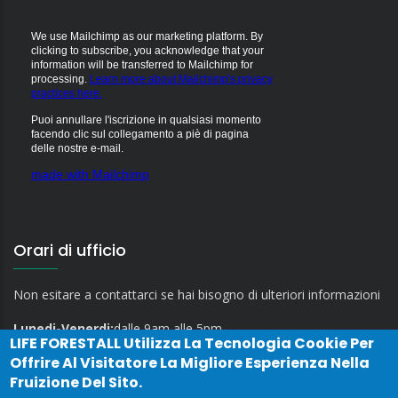
We use Mailchimp as our marketing platform. By
clicking to subscribe, you acknowledge that your
information will be transferred to Mailchimp for
processing.
Learn more about Mailchimp's privacy
practices here.
Puoi annullare l'iscrizione in qualsiasi momento
facendo clic sul collegamento a piè di pagina
delle nostre e-mail.
made with Mailchimp
Orari di ufficio
Non esitare a contattarci se hai bisogno di ulteriori informazioni
Lunedi-Venerdi:
dalle 9am alle 5pm
LIFE FORESTALL
Utilizza La Tecnologia Cookie Per
Offrire Al Visitatore La Migliore Esperienza Nella
Fruizione Del Sito.