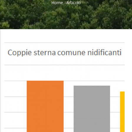
Home
-
Articolo
Briciole
Di
Pane