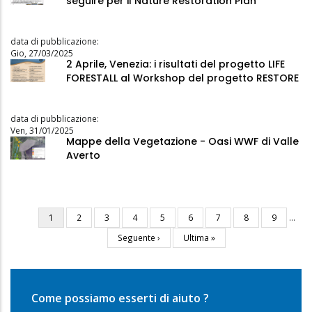
seguire per il Nature Restoration Plan
data di pubblicazione:
Gio, 27/03/2025
2 Aprile, Venezia: i risultati del progetto LIFE
FORESTALL al Workshop del progetto RESTORE
data di pubblicazione:
Ven, 31/01/2025
Mappe della Vegetazione - Oasi WWF di Valle
Averto
Pagina
1
Pagina
2
Pagina
3
Pagina
4
Pagina
5
Pagina
6
Pagina
7
Pagina
8
Pagina
9
…
Paginazione
attuale
Pagina
Seguente ›
Ultima
Ultima »
successiva
pagina
Come possiamo esserti di aiuto ?