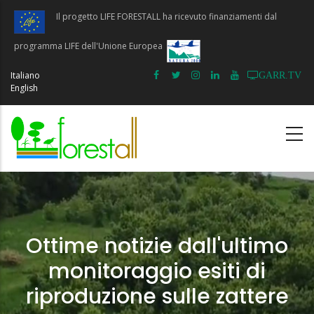
Salta
Il progetto LIFE FORESTALL ha ricevuto finanziamenti dal
al
contenuto
programma LIFE dell'Unione Europea
principale
Italiano
GARR.TV
English
Ottime notizie dall'ultimo
monitoraggio esiti di
riproduzione sulle zattere