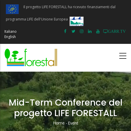
Salta
Il progetto LIFE FORESTALL ha ricevuto finanziamenti dal
al
contenuto
programma LIFE dell'Unione Europea
principale
Italiano
GARR.TV
English
Mid-Term Conference del
progetto LIFE FORESTALL
Home
-
Event
Briciole