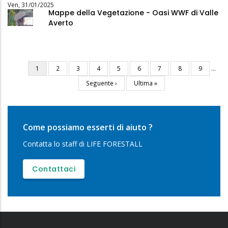
Ven, 31/01/2025
Mappe della Vegetazione - Oasi WWF di Valle
Averto
Pagina
1
Pagina
2
Pagina
3
Pagina
4
Pagina
5
Pagina
6
Pagina
7
Pagina
8
Pagina
9
…
Paginazione
attuale
Pagina
Seguente ›
Ultima
Ultima »
successiva
pagina
Come possiamo esserti di aiuto ?
Contatta lo staff di LIFE FORESTALL
Contattaci