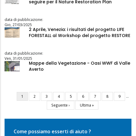
seguire per il Nature Restoration Plan
data di pubblicazione:
Gio, 27/03/2025
2 Aprile, Venezia: i risultati del progetto LIFE
FORESTALL al Workshop del progetto RESTORE
data di pubblicazione:
Ven, 31/01/2025
Mappe della Vegetazione - Oasi WWF di Valle
Averto
Pagina
1
Pagina
2
Pagina
3
Pagina
4
Pagina
5
Pagina
6
Pagina
7
Pagina
8
Pagina
9
…
Paginazione
attuale
Pagina
Seguente ›
Ultima
Ultima »
successiva
pagina
Come possiamo esserti di aiuto ?