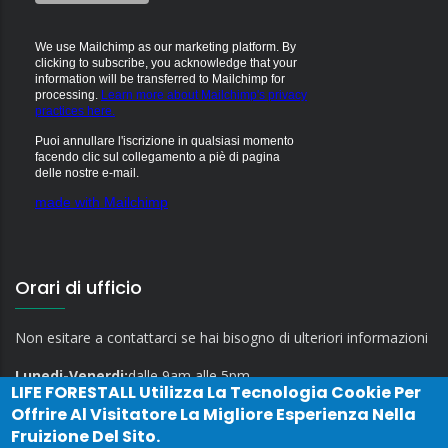
We use Mailchimp as our marketing platform. By
clicking to subscribe, you acknowledge that your
information will be transferred to Mailchimp for
processing.
Learn more about Mailchimp's privacy
practices here.
Puoi annullare l'iscrizione in qualsiasi momento
facendo clic sul collegamento a piè di pagina
delle nostre e-mail.
made with Mailchimp
Orari di ufficio
Non esitare a contattarci se hai bisogno di ulteriori informazioni
Lunedi-Venerdi:
dalle 9am alle 5pm
LIFE FORESTALL
Utilizza La Tecnologia Cookie Per
Offrire Al Visitatore La Migliore Esperienza Nella
Fruizione Del Sito.