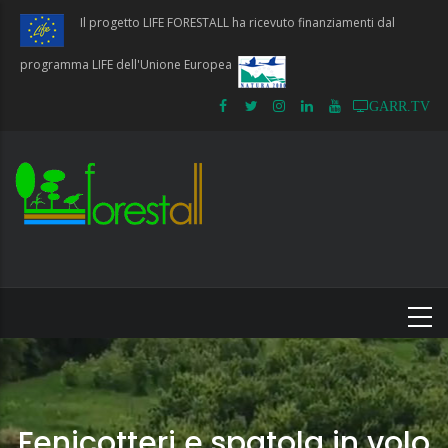
Salta
Il progetto LIFE FORESTALL ha ricevuto finanziamenti dal
al
contenuto
programma LIFE dell'Unione Europea
principale
GARR.TV
Fenicotteri e spatola in volo