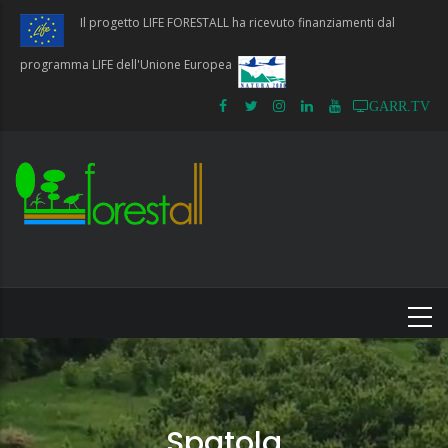
Salta
Il progetto LIFE FORESTALL ha ricevuto finanziamenti dal
al
contenuto
programma LIFE dell'Unione Europea
principale
GARR.TV
Spatola