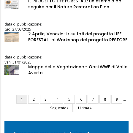
IL PROGETTO LIFE FORESTALL: un esempio da
seguire per il Nature Restoration Plan
data di pubblicazione:
Gio, 27/03/2025
2 Aprile, Venezia: i risultati del progetto LIFE
FORESTALL al Workshop del progetto RESTORE
data di pubblicazione:
Ven, 31/01/2025
Mappe della Vegetazione - Oasi WWF di Valle
Averto
Pagina
1
Pagina
2
Pagina
3
Pagina
4
Pagina
5
Pagina
6
Pagina
7
Pagina
8
Pagina
9
…
Paginazione
attuale
Pagina
Seguente ›
Ultima
Ultima »
successiva
pagina