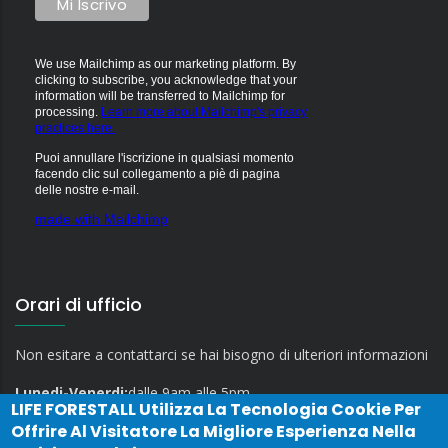
We use Mailchimp as our marketing platform. By
clicking to subscribe, you acknowledge that your
information will be transferred to Mailchimp for
processing.
Learn more about Mailchimp's privacy
practices here.
Puoi annullare l'iscrizione in qualsiasi momento
facendo clic sul collegamento a piè di pagina
delle nostre e-mail.
made with Mailchimp
Orari di ufficio
Non esitare a contattarci se hai bisogno di ulteriori informazioni
Lunedi-Venerdi:
dalle 9am alle 5pm
LIFE FORESTALL
Utilizza La Tecnologia Cookie Per
Offrire Al Visitatore La Migliore Esperienza Nella