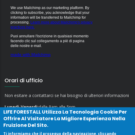
We use Mailchimp as our marketing platform. By
clicking to subscribe, you acknowledge that your
information will be transferred to Mailchimp for
processing.
Learn more about Mailchimp's privacy
practices here.
Puoi annullare l'iscrizione in qualsiasi momento
facendo clic sul collegamento a piè di pagina
delle nostre e-mail.
made with Mailchimp
Orari di ufficio
Non esitare a contattarci se hai bisogno di ulteriori informazioni
Lunedi-Venerdi:
dalle 9am alle 5pm
LIFE FORESTALL
Utilizza La Tecnologia Cookie Per
Offrire Al Visitatore La Migliore Esperienza Nella
Fruizione Del Sito.
Ti informiamo che il proseguo della navigazione, cliccando