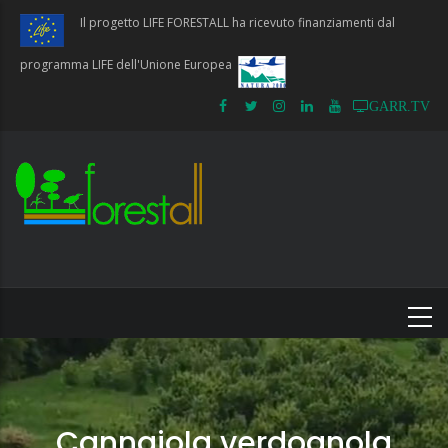
Salta
Il progetto LIFE FORESTALL ha ricevuto finanziamenti dal
al
contenuto
programma LIFE dell'Unione Europea
principale
GARR.TV
Cannaiola verdognola