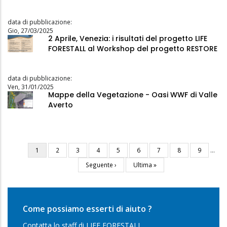
data di pubblicazione:
Gio, 27/03/2025
2 Aprile, Venezia: i risultati del progetto LIFE
FORESTALL al Workshop del progetto RESTORE
data di pubblicazione:
Ven, 31/01/2025
Mappe della Vegetazione - Oasi WWF di Valle
Averto
Pagina
1
Pagina
2
Pagina
3
Pagina
4
Pagina
5
Pagina
6
Pagina
7
Pagina
8
Pagina
9
…
Paginazione
attuale
Pagina
Seguente ›
Ultima
Ultima »
successiva
pagina
Come possiamo esserti di aiuto ?
Contatta lo staff di LIFE FORESTALL