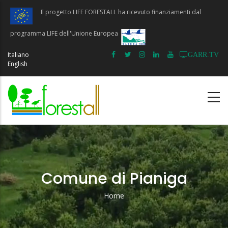
Salta
Il progetto LIFE FORESTALL ha ricevuto finanziamenti dal
al
contenuto
programma LIFE dell'Unione Europea
principale
Italiano
GARR.TV
English
Comune di Pianiga
Home
Briciole
Di