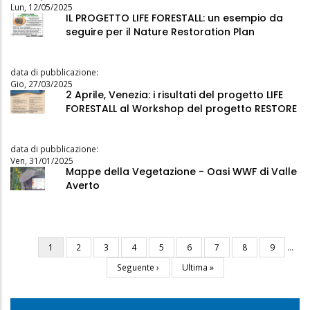
Lun, 12/05/2025
IL PROGETTO LIFE FORESTALL: un esempio da
seguire per il Nature Restoration Plan
data di pubblicazione:
Gio, 27/03/2025
2 Aprile, Venezia: i risultati del progetto LIFE
FORESTALL al Workshop del progetto RESTORE
data di pubblicazione:
Ven, 31/01/2025
Mappe della Vegetazione - Oasi WWF di Valle
Averto
Pagina
1
Pagina
2
Pagina
3
Pagina
4
Pagina
5
Pagina
6
Pagina
7
Pagina
8
Pagina
9
…
Paginazione
attuale
Pagina
Seguente ›
Ultima
Ultima »
successiva
pagina