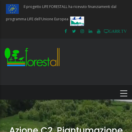
Salta
Il progetto LIFE FORESTALL ha ricevuto finanziamenti dal
al
contenuto
programma LIFE dell'Unione Europea
principale
GARR.TV
Azione C2. Piantumazione