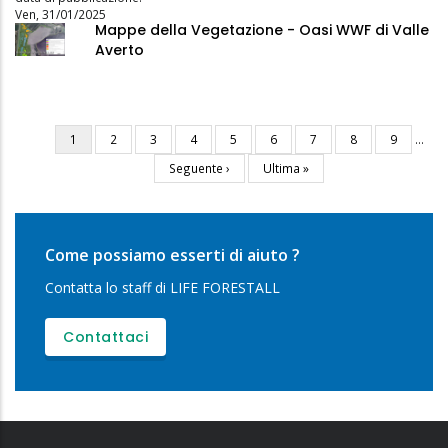
Ven, 31/01/2025
Mappe della Vegetazione - Oasi WWF di Valle
Averto
Pagina
1
Pagina
2
Pagina
3
Pagina
4
Pagina
5
Pagina
6
Pagina
7
Pagina
8
Pagina
9
…
Paginazione
attuale
Pagina
Seguente ›
Ultima
Ultima »
successiva
pagina
Come possiamo esserti di aiuto ?
Contatta lo staff di LIFE FORESTALL
Contattaci