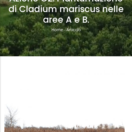
di Cladium mariscus nelle
aree A e B.
Home
-
Articolo
Briciole
Di
Pane