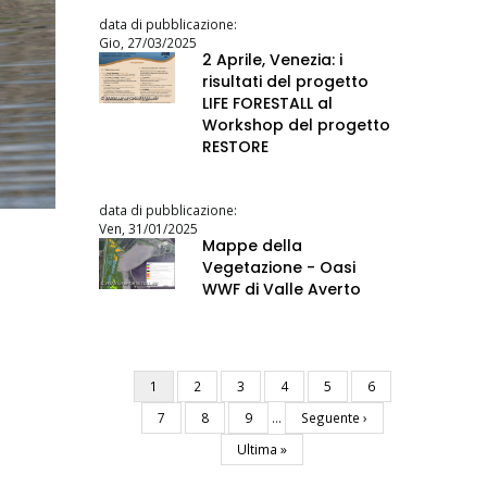
data di pubblicazione:
Gio, 27/03/2025
2 Aprile, Venezia: i
risultati del progetto
LIFE FORESTALL al
Workshop del progetto
RESTORE
data di pubblicazione:
Ven, 31/01/2025
Mappe della
Vegetazione - Oasi
WWF di Valle Averto
Pagina
1
Pagina
2
Pagina
3
Pagina
4
Pagina
5
Pagina
6
Paginazione
attuale
Pagina
7
Pagina
8
Pagina
9
…
Pagina
Seguente ›
successiva
Ultima
Ultima »
pagina