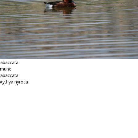
tabaccata
omune
tabaccata
a Aythya nyroca