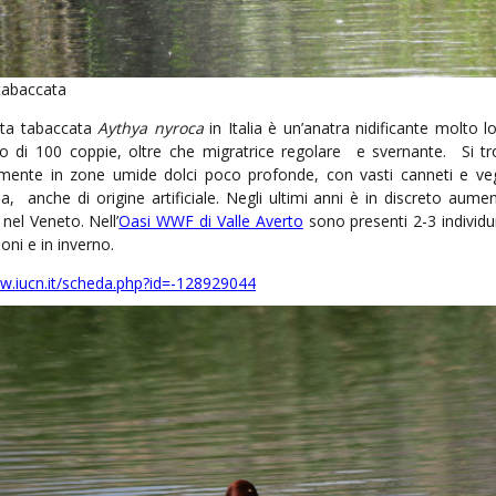
tabaccata
ta tabaccata
Aythya nyroca
in Italia è un’anatra nidificante molto lo
 di 100 coppie, oltre che migratrice regolare e svernante. Si tr
amente in zone umide dolci poco profonde, con vasti canneti e ve
 anche di origine artificiale. Negli ultimi anni è in discreto aumen
 nel Veneto. Nell’
Oasi WWF di Valle Averto
sono presenti 2-3 individu
oni e in inverno.
ww.iucn.it/scheda.php?id=-128929044