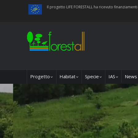
Salta
Il progetto LIFE FORESTALL ha ricevuto finanziamen
al
contenuto
principale
Main
Progetto
Habitat
Specie
IAS
News
navigation