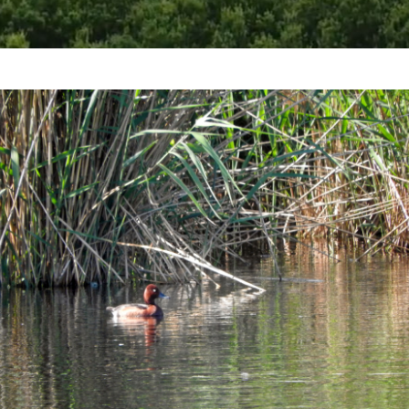
Di
Pane