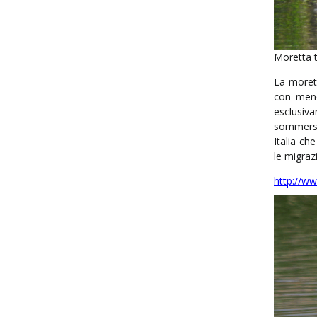
Moretta 
La moret
con meno
esclusiv
sommersa,
Italia che
le migrazi
http://w