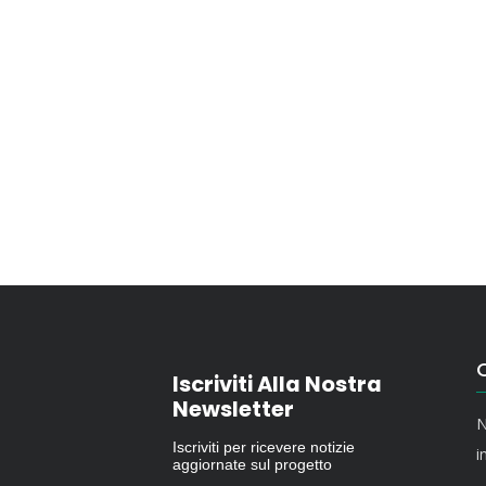
O
Iscriviti Alla Nostra
Newsletter
N
Iscriviti per ricevere notizie
i
aggiornate sul progetto