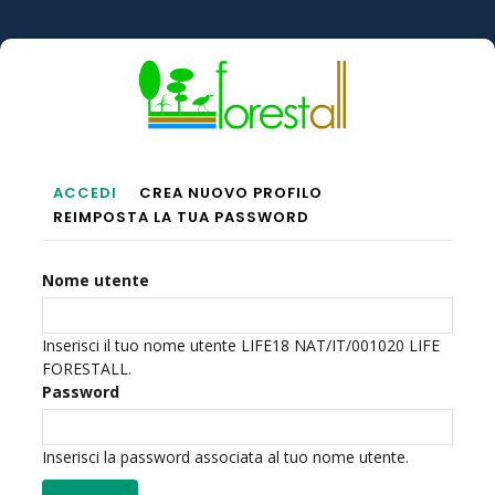
Salta
al
contenuto
principale
Schede
ACCEDI
(SCHEDA
CREA NUOVO PROFILO
REIMPOSTA LA TUA PASSWORD
ATTIVA)
Primarie
Nome utente
Inserisci il tuo nome utente LIFE18 NAT/IT/001020 LIFE
FORESTALL.
Password
Inserisci la password associata al tuo nome utente.