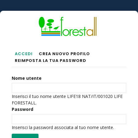
Salta
al
contenuto
principale
Schede
ACCEDI
(SCHEDA
CREA NUOVO PROFILO
REIMPOSTA LA TUA PASSWORD
ATTIVA)
Primarie
Nome utente
Inserisci il tuo nome utente LIFE18 NAT/IT/001020 LIFE
FORESTALL.
Password
Inserisci la password associata al tuo nome utente.